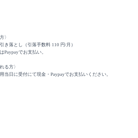
る方〉
落とし（引落手数料 110 円/月）
aypayでお支払い。
される方〉
当日に受付にて現金・Paypayでお支払いください。