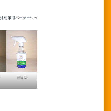
飛沫対策用パーテーショ
ー
消毒液