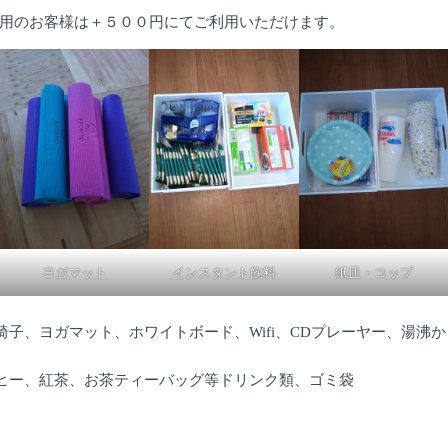
用のお客様は＋５００円にてご利用いただけます。
ヨガマット
インスタント飲料
紙皿・コップ
椅子、ヨガマット、ホワイトボード、Wifi、CDプレーヤー、湯沸
ヒー、紅茶、お茶ティーバッグ等ドリンク類、ゴミ袋